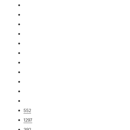
552
1297
392