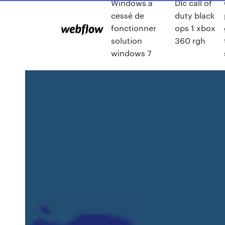
Windows a
Dlc call of
cessé de
duty black
fonctionner
ops 1 xbox
solution
360 rgh
windows 7