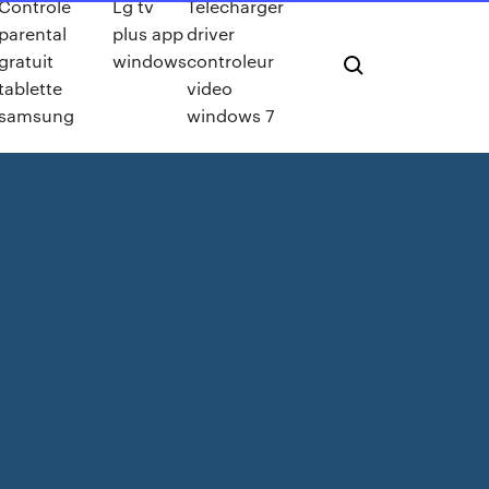
Controle
Lg tv
Telecharger
parental
plus app
driver
gratuit
windows
controleur
tablette
video
samsung
windows 7