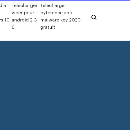
dia
Telecharger
Telecharger
viber pour
bytefence anti-
s 10
android 2.3
malware key 2020
6
gratuit