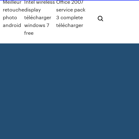
Meilleur
Intel wireless
Office 2007
retouche
display
service pack
photo
télécharger
3 complete
android
windows 7
télécharger
free