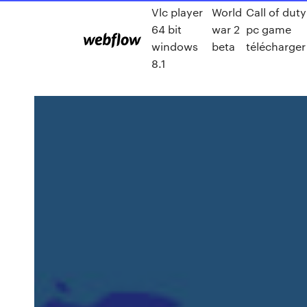
Vlc player
World
Call of duty
64 bit
war 2
pc game
windows
beta
télécharger
8.1